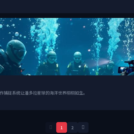
动作捕捉系统让潘多拉星球的海洋世界栩栩如生。
1
2